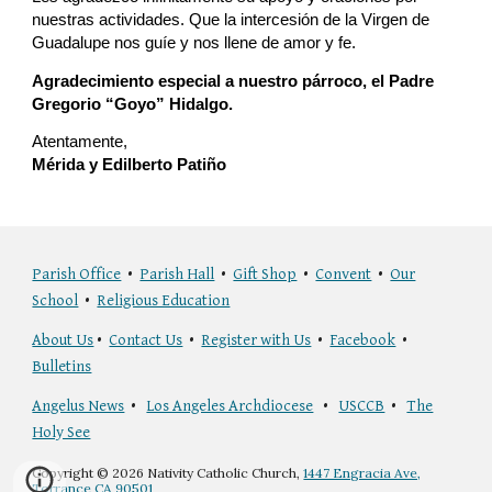
nuestras actividades. Que la intercesión de la Virgen de
Guadalupe nos guíe y nos llene de amor y fe.
Agradecimiento especial a nuestro párroco, el Padre
Gregorio “Goyo” Hidalgo.
Atentamente,
Mérida y Edilberto Patiño
Parish Office
•
Parish Hall
•
Gift Shop
•
Convent
•
Our
School
•
Religious Education
About Us
•
Contact Us
•
Register with Us
•
Facebook
•
Bulletins
Angelus News
•
Los Angeles Archdiocese
•
USCCB
•
The
Holy See
Copyright © 2026 Nativity Catholic Church,
1447 Engracia Ave,
Torrance CA 90501